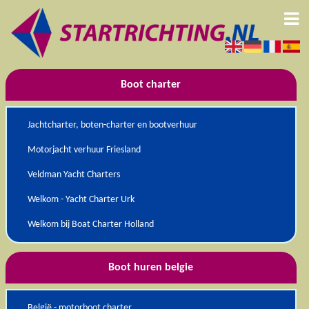
Boot charter
Jachtcharter, boten-charter en bootverhuur
Motorjacht verhuur Friesland
Veldman Yacht Charters
Welkom - Yacht Charter Urk
Welkom bij Boat Charter Holland
Boot huren belgie
België - motorboot charter